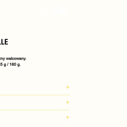
LLE
zny walcowany.
5 g / 160 g.
zenica durum
, jajka, woda
unkach chłodniczych.
5 g / 160 g.
w opakowaniu zbiorczym.