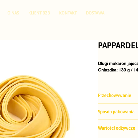
O NAS
KLIENT B2B
KONTAKT
DOSTAWA
PAPPARDE
Długi makaron jajec
Gniazdka: 130 g / 14
Skład
: Semolina: 
ps
Przechowywanie
Przechowywać w war
Sposób pakowania
Gniazdka: 130 g / 14
Wartości odżywcze
Pakowanie: 20 szt. 