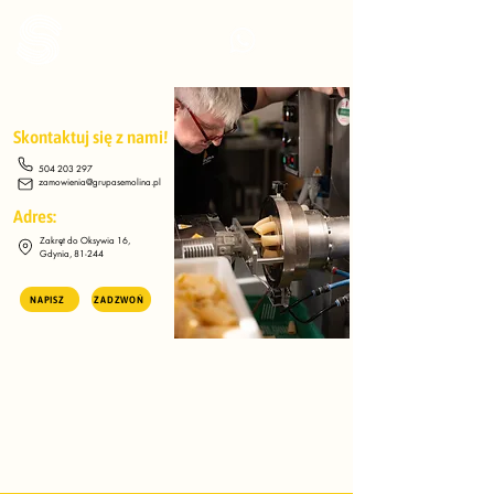
Skontaktuj się z nami!
​​504 203 297​
zamowienia@grupasemolina.pl
Adres:
Zakręt do Oksywia 16,
Gdynia, 81-244
NAPISZ
ZADZWOŃ