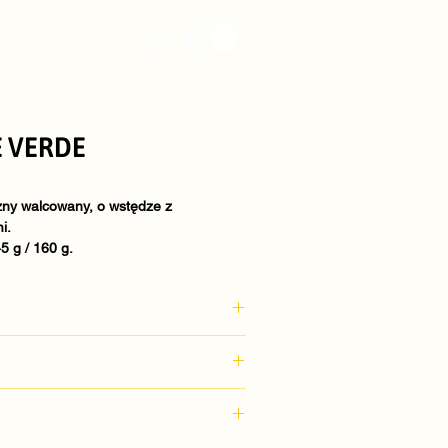
 VERDE
zny walcowany, o wstędze z 
i.
5 g / 160 g.
zenica durum, jajka, woda
unkach chłodniczych.
5 g / 160 g.
w opakowaniu zbiorczym.