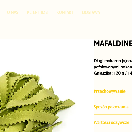
O NAS
KLIENT B2B
KONTAKT
DOSTAWA
MAFALDINE
Długi makaron jajec
pofalowanymi bokam
Gniazdka: 130 g / 14
Skład
: Semolina: ps
Przechowywanie
Przechowywać w war
Sposób pakowania
Gniazdka: 130 g / 14
Wartości odżywcze
Pakowanie: 20 szt. 