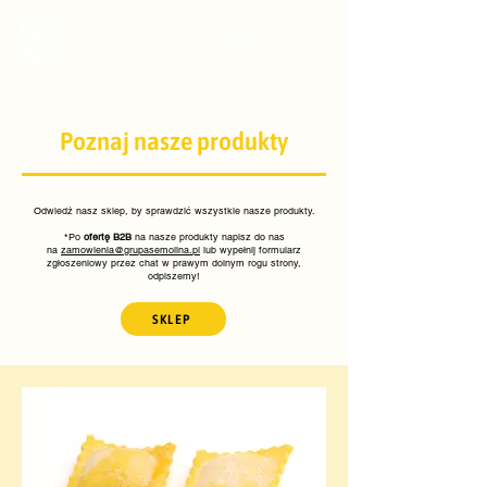
Poznaj nasze produkty
Odwiedź nasz sklep, by sprawdzić wszystkie nasze produkty.
*Po
ofertę B2B
na nasze produkty napisz do nas
na
zamowienia@grupasemolina.pl
lub wypełnij formularz
zgłoszeniowy przez chat w prawym dolnym rogu strony,
odpiszemy!
SKLEP